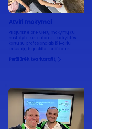
Atviri mokymai
Prisijunkite prie viešų mokymų su
nustatytomis datomis, mokykitės
kartu su profesionalais iš įvairių
industrijų ir gaukite sertifikatus.
Peržiūrėk tvarkaraštį