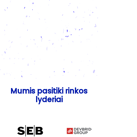
DIENŲ
ATVIRŲ
MOKYMŲ
200
+
KLASIŲ
Mumis pasitiki rinkos
lyderiai