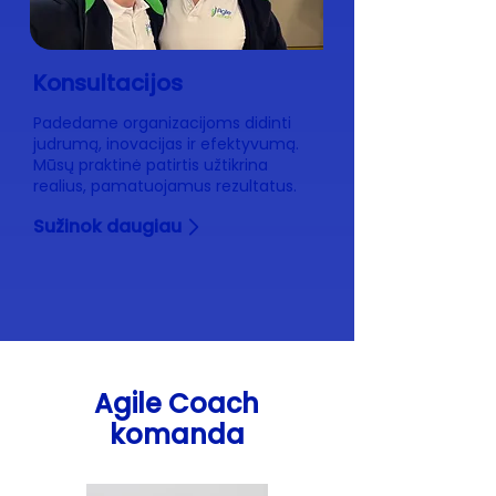
Konsultacijos
Padedame organizacijoms didinti
judrumą, inovacijas ir efektyvumą.
Mūsų praktinė patirtis užtikrina
realius, pamatuojamus rezultatus.
Sužinok daugiau
Agile Coach
komanda