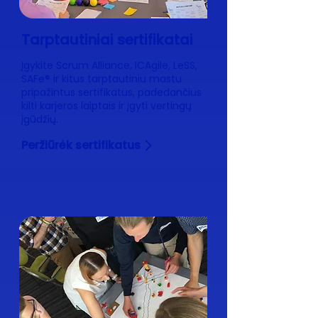
Tarptautiniai sertifikatai
Įgykite Scrum Alliance, ICAgile, LeSS,
SAFe® ir kitus tarptautiniu mastu
pripažintus sertifikatus, padedančius
kilti karjeros laiptais ir įgyti vertingų
įgūdžių.
Peržiūrėk sertifikatus