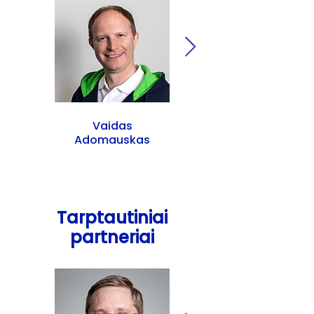
Vaidas
Ieva Ričkė
Adomauskas
Tarptautiniai
partneriai