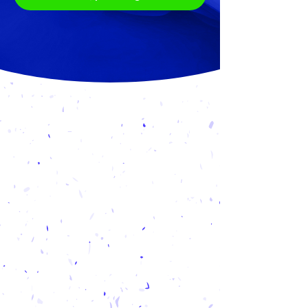
MUMIS
PASITIKI
100
+
ĮMONIŲ
DIRBTUVIŲ IR
KONSULTACIJŲ
1000
+