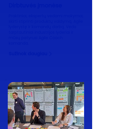
Dirbtuvės įmonėse
Praktiniai, ekspertų vedami mokymai,
skirti stiprinti produktų valdymą, Agile
lyderystę ir komandų darbą. Veda
tarptautiniai industrijos lyderiai ir
mūsų patyrusi Agile Coach
komanda.
Sužinok daugiau