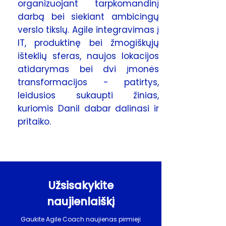
organizuojant tarpkomandinį
darbą bei siekiant ambicingų
verslo tikslų. Agile integravimas į
IT, produktinę bei žmogiškųjų
išteklių sferas, naujos lokacijos
atidarymas bei dvi įmonės
transformacijos - patirtys,
leidusios sukaupti žinias,
kuriomis Danil dabar dalinasi ir
pritaiko.
Užsisakykite
naujienlaiškį
Gaukite Agile Coach naujienas pirmieji