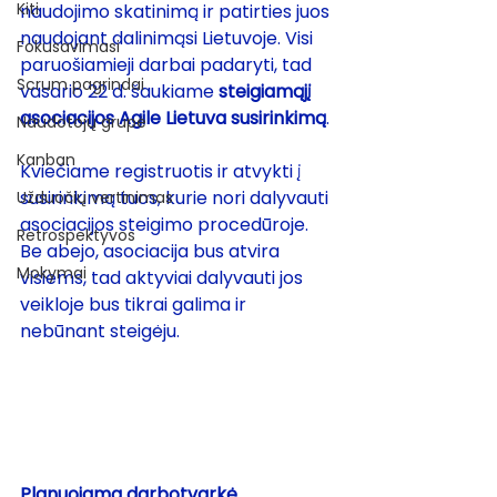
Kiti
naudojimo skatinimą ir patirties juos 
naudojant dalinimąsi Lietuvoje. Visi 
Fokusavimasi
paruošiamieji darbai padaryti, tad 
Scrum pagrindai
vasario 22 d. šaukiame 
steigiamąjį 
asociacijos Agile Lietuva susirinkimą
.
Naudotojų grupė
Kanban
Kviečiame registruotis ir atvykti į 
susirinkimą tuos, kurie nori dalyvauti 
Užduočių vertinimas
asociacijos steigimo procedūroje. 
Retrospektyvos
Be abejo, asociacija bus atvira 
Mokymai
visiems, tad aktyviai dalyvauti jos 
veikloje bus tikrai galima ir 
nebūnant steigėju. 
Planuojama darbotvarkė