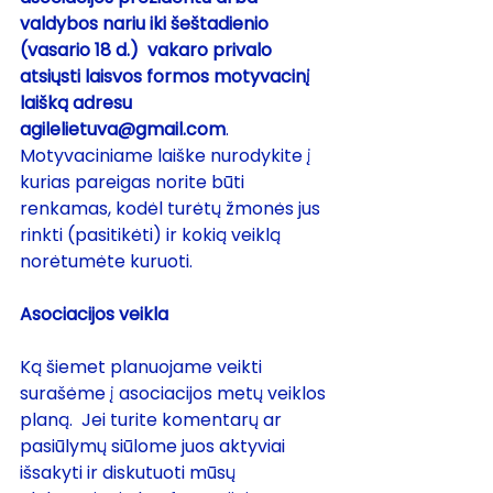
valdybos nariu iki šeštadienio 
(vasario 18 d.)
vakaro privalo 
atsiųsti laisvos formos motyvacinį 
laišką adresu 
agilelietuva@gmail.com
. 
Motyvaciniame laiške nurodykite į 
kurias pareigas norite būti 
renkamas, kodėl turėtų žmonės jus 
rinkti (pasitikėti) ir kokią veiklą 
norėtumėte kuruoti.
Asociacijos veikla
Ką šiemet planuojame veikti 
surašėme į 
asociacijos metų veiklos 
planą
.  Jei turite komentarų ar 
pasiūlymų siūlome juos aktyviai 
išsakyti ir diskutuoti mūsų 