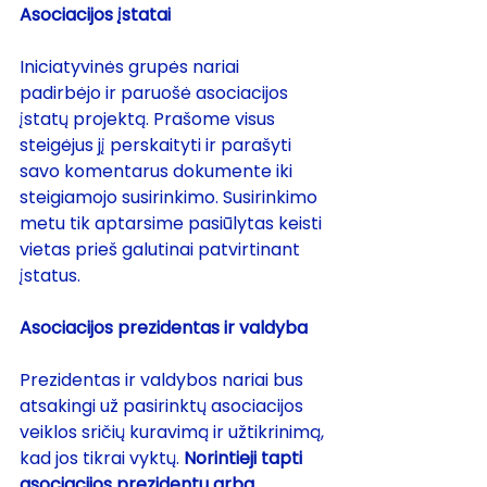
Asociacijos įstatai
Iniciatyvinės grupės nariai 
padirbėjo ir paruošė 
asociacijos 
įstatų projektą
. Prašome visus 
steigėjus jį perskaityti ir parašyti 
savo komentarus dokumente iki 
steigiamojo susirinkimo. Susirinkimo 
metu tik aptarsime pasiūlytas keisti 
vietas prieš galutinai patvirtinant 
įstatus.
Asociacijos prezidentas ir valdyba
Prezidentas ir valdybos nariai bus 
atsakingi už pasirinktų asociacijos 
veiklos sričių kuravimą ir užtikrinimą, 
kad jos tikrai vyktų. 
Norintieji tapti 
asociacijos prezidentu arba 