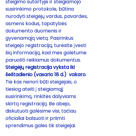
steigimo sutartyje ir steigiamojo 
susirinkimo protokole, būtina 
nurodyti steigėjų vardus, pavardes, 
asmens kodus, tapatybės 
dokumento duomenis ir 
gyvenamąją vietą. Pasirinkus 
steigėjo registraciją, turėsite įvesti 
šią informaciją, kad mes galėtume 
paruošti reikiamus dokumentus. 
Steigėjų registracija vyksta iki 
šeštadienio (vasario 18 d.)  vakaro
. 
Tie kas nenori būti steigėjais, o 
tiesiog ateiti į steigiamąjį 
susirinkimą, rinkitės dalyviams 
skirtą registraciją. Be abejo, 
diskutuoti galėsime visi, tačiau 
oficialiai balsuoti ir priimti 
sprendimus galės tik steigėjai.