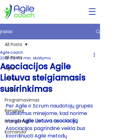
Įrašas
All Posts
Agile coach
All Posts
2012-02-11
2 min. skaitymo
Asociacijos Agile
Agile
Lietuva steigiamasis
Scrum
susirinkimas
Video
Programavimas
Per Agile ir Scrum naudotojų grupės 
Renginiai
susitikimus minėjome, kad norime 
steigti 
Agile Lietuva asociaciją
. 
Pranešimai
Asociacijos pagrindinė veikla bus 
Komanda
koordinuoti Agile metodų 