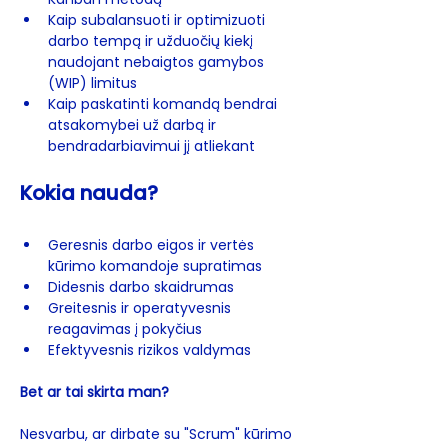
Kaip subalansuoti ir optimizuoti 
darbo tempą ir užduočių kiekį 
naudojant nebaigtos gamybos 
(WIP) limitus
Kaip paskatinti komandą bendrai 
atsakomybei už darbą ir 
bendradarbiavimui jį atliekant
Kokia nauda? 
Geresnis darbo eigos ir vertės 
kūrimo komandoje supratimas 
Didesnis darbo skaidrumas 
Greitesnis ir operatyvesnis 
reagavimas į pokyčius 
Efektyvesnis rizikos valdymas 
Bet ar tai skirta man? 
Nesvarbu, ar dirbate su "Scrum" kūrimo 