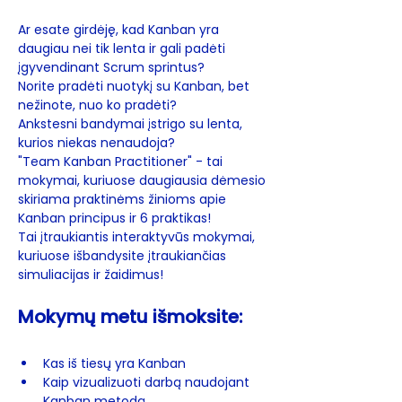
Ar esate girdėję, kad Kanban yra 
daugiau nei tik lenta ir gali padėti 
įgyvendinant Scrum sprintus? 
Norite pradėti nuotykį su Kanban, bet 
nežinote, nuo ko pradėti?  
Ankstesni bandymai įstrigo su lenta, 
kurios niekas nenaudoja? 
"Team Kanban Practitioner" - tai 
mokymai, kuriuose daugiausia dėmesio 
skiriama praktinėms žinioms apie 
Kanban principus ir 6 praktikas! 
Tai įtraukiantis interaktyvūs mokymai, 
kuriuose išbandysite įtraukiančias 
simuliacijas ir žaidimus! 
Mokymų metu išmoksite: 
Kas iš tiesų yra Kanban
Kaip vizualizuoti darbą naudojant 
Kanban metodą