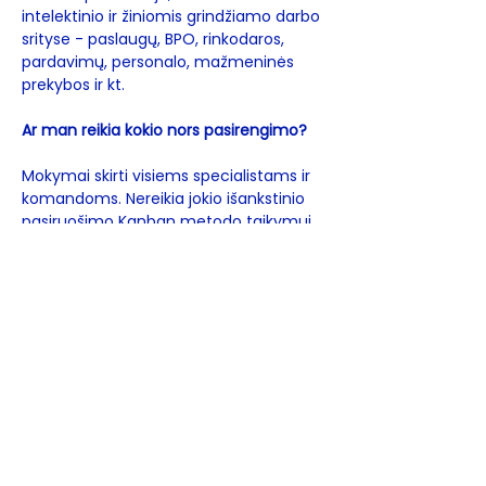
intelektinio ir žiniomis grindžiamo darbo 
srityse - paslaugų, BPO, rinkodaros, 
pardavimų, personalo, mažmeninės 
prekybos ir kt.  
Ar man reikia kokio nors pasirengimo? 
Mokymai skirti visiems specialistams ir 
komandoms. Nereikia jokio išankstinio 
pasiruošimo Kanban metodo taikymui.
Kokį sertifikatą aš gausiu?
"Kanban University" komandinio 
Kanban praktiko sertifikatą
REZERVUOK VIETĄ