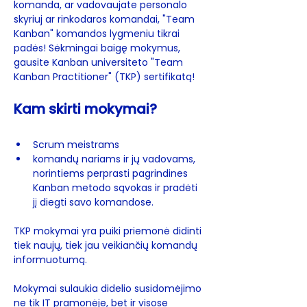
komanda, ar vadovaujate personalo 
skyriuj ar rinkodaros komandai, "Team 
Kanban" komandos lygmeniu tikrai 
padės! Sėkmingai baigę mokymus, 
gausite Kanban universiteto "Team 
Kanban Practitioner" (TKP) sertifikatą! 
Kam skirti mokymai?
Scrum meistrams
komandų nariams ir jų vadovams, 
norintiems perprasti pagrindines 
Kanban metodo sąvokas ir pradėti 
jį diegti savo komandose.  
TKP mokymai yra puiki priemonė didinti 
tiek naujų, tiek jau veikiančių komandų 
informuotumą.  
Mokymai sulaukia didelio susidomėjimo 
ne tik IT pramonėje, bet ir visose 