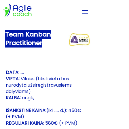
Team Kanban
Practitioner
DATA:
....
VIETA:
Vilnius
(tiksli vieta bus
nurodyta užsiregistravusiems
dalyviams)
KALBA:
anglų
IŠANKSTINĖ KAINA:
(iki ...... d.): 450€
(+ PVM)
REGULIARI KAINA:
580€ (+ PVM)