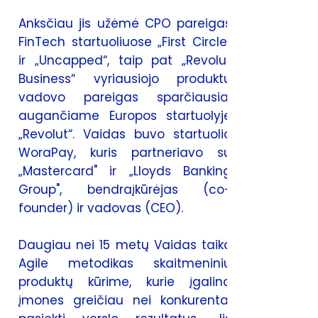
Anksčiau jis užėmė CPO pareigas
FinTech startuoliuose „First Circle“
ir „Uncapped“, taip pat „Revolut
Business“ vyriausiojo produktų
vadovo pareigas sparčiausiai
augančiame Europos startuolyje
„Revolut“. Vaidas buvo startuolio
WoraPay, kuris partneriavo su
„Mastercard" ir „Lloyds Banking
Group", bendraįkūrėjas (co-
founder) ir vadovas (CEO).
Daugiau nei 15 metų Vaidas taiko
Agile metodikas skaitmeninių
produktų kūrime, kurie įgalina
įmones greičiau nei konkurentai