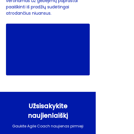
vertinamas už gebėjimą paprastai 
paaiškinti iš pradžių sudėtingai 
atrodančius niuansus.
Užsisakykite
naujienlaiškį
Gaukite Agile Coach naujienas pirmieji