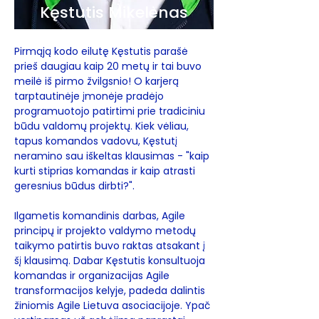
Kęstutis Mikelėnas
Pirmąją kodo eilutę Kęstutis parašė 
prieš daugiau kaip 20 metų ir tai buvo 
meilė iš pirmo žvilgsnio! O karjerą 
tarptautinėje įmonėje pradėjo 
programuotojo patirtimi prie tradiciniu 
būdu valdomų projektų. Kiek vėliau, 
tapus komandos vadovu, Kęstutį 
neramino sau iškeltas klausimas - "kaip 
kurti stiprias komandas ir kaip atrasti 
geresnius būdus dirbti?".
Ilgametis komandinis darbas, Agile 
principų ir projekto valdymo metodų 
taikymo patirtis buvo raktas atsakant į 
šį klausimą. Dabar Kęstutis konsultuoja 
komandas ir organizacijas Agile 
transformacijos kelyje, padeda dalintis 
žiniomis Agile Lietuva asociacijoje. Ypač 