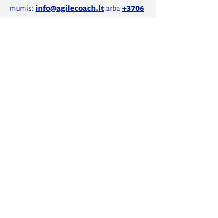
mumis:
info@agilecoach.lt
arba
+3706
1703001
REZERVUOTI VIETĄ
Užsisakykite
naujienlaiškį
Gaukite Agile Coach naujienas pirmieji
El. paštas
UŽSAKYTI