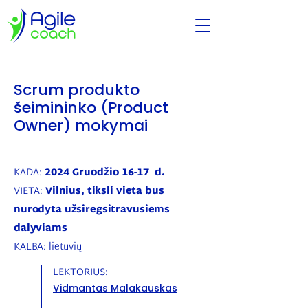
Scrum produkto
šeimininko (Product
Owner) mokymai
KADA:
2024
Gruodžio 16-17
d.
VIETA:
Vilnius, tiksli vieta bus
nurodyta užsiregsitravusiems
dalyviams
KALBA: lietuvių
LEKTORIUS:
Vidmantas Malakauskas