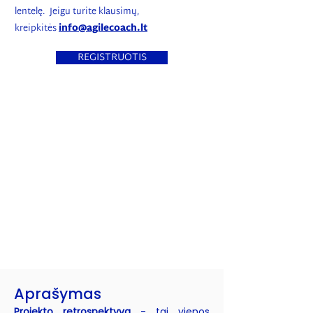
lentelę. Jeigu turite klausimų,
kreipkitės
info@agilecoach.lt
REGISTRUOTIS
Aprašymas
Projekto retrospektyva
- tai vienos