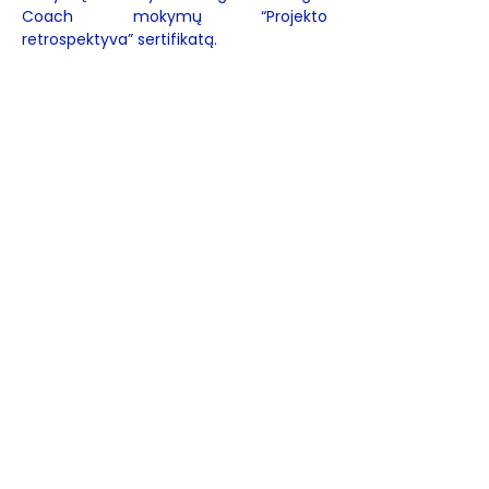
Coach mokymų “Projekto
retrospektyva” sertifikatą.
Susidomėjote mokymais?
Registruotis galite užpildę registracijos
lentelę. Jeigu turite klausimų,
kreipkitės
info@agilecoach.lt
REGISTRUOTIS
Užsisakykite
naujienlaiškį