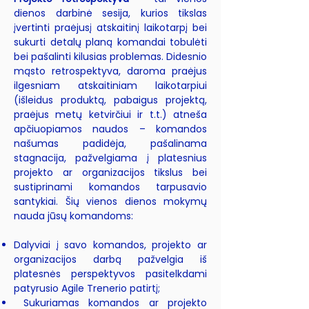
dienos darbinė sesija, kurios tikslas
įvertinti praėjusį atskaitinį laikotarpį bei
sukurti detalų planą komandai tobulėti
bei pašalinti kilusias problemas. Didesnio
mąsto retrospektyva, daroma praėjus
ilgesniam atskaitiniam laikotarpiui
(išleidus produktą, pabaigus projektą,
praėjus metų ketvirčiui ir t.t.) atneša
apčiuopiamos naudos – komandos
našumas padidėja, pašalinama
stagnacija, pažvelgiama į platesnius
projekto ar organizacijos tikslus bei
sustiprinami komandos tarpusavio
santykiai. Šių vienos dienos mokymų
nauda jūsų komandoms:
Dalyviai į savo komandos, projekto ar
organizacijos darbą pažvelgia iš
platesnės perspektyvos pasitelkdami
patyrusio Agile Trenerio patirtį;
Sukuriamas komandos ar projekto