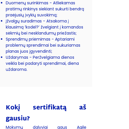
Duomenų surinkimas - Atliekamas
pratimų rinkinys siekiant sukurti bendrą
praėjusių įvykių suvokimą;
Įžvalgų suradimas - Atsakoma į
klausimą ‘kodėl?’ žvelgiant į komandos
sėkmių bei nesklandumų priežastis;
Sprendimų priėmimas - Aptariami
problemų sprendimai bei sukuriamas
planas juos įgyvendinti;
Uždarymas - Peržvelgiama dienos
veikla bei padaryti sprendimai, diena
uždaroma.
Kokį sertifikatą aš
gausiu?
Mokymų dalyviai gaus Agile