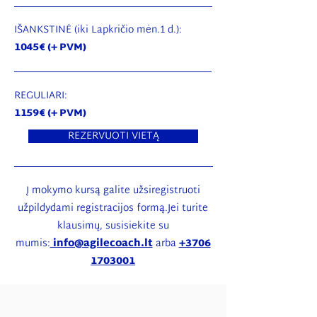
IŠANKSTINĖ (iki Lapkričio mėn.1 d.
):
1045€ (+ PVM)
REGULIARI:
1159€ (+ PVM)
REZERVUOTI VIETĄ
Į mokymo kursą galite užsiregistruoti
užpildydami registracijos formą.Jei turite
klausimų, susisiekite su
mumis:
info@agilecoach.lt
arba
+3706
1703001