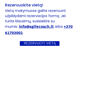
Rezervuokite vietą!
Vietą mokymuose galite rezervuoti
užpildydami rezervacijos formą. Jei
turite klausimų, susisiekite su
info@agilecoach.lt
+370
mumis:
arba
61703001
REZERVUOTI VIETĄ