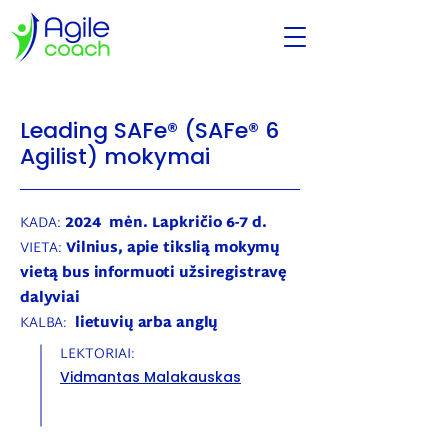
Leading SAFe® (SAFe® 6
Agilist)
mokymai
KADA:
2024 mėn. Lapkričio 6-7 d.
VIETA:
Vilnius, apie tikslią mokymų
vietą bus informuoti užsiregistravę
dalyviai
KALBA:
lietuvių arba anglų
LEKTORIAI:
Vidmantas Malakauskas