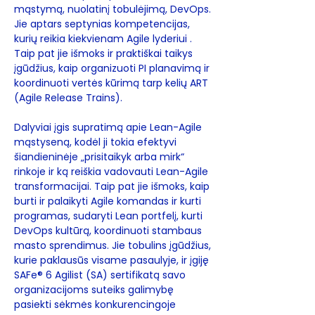
mąstymą, nuolatinį tobulėjimą, DevOps.
Jie aptars septynias kompetencijas,
kurių reikia kiekvienam Agile lyderiui .
Taip pat jie išmoks ir praktiškai taikys
įgūdžius, kaip organizuoti PI planavimą ir
koordinuoti vertės kūrimą tarp kelių ART
(Agile Release Trains).
Dalyviai įgis supratimą apie Lean-Agile
mąstyseną, kodėl ji tokia efektyvi
šiandieninėje „prisitaikyk arba mirk“
rinkoje ir ką reiškia vadovauti Lean-Agile
transformacijai. Taip pat jie išmoks, kaip
burti ir palaikyti Agile komandas ir kurti
programas, sudaryti Lean portfelį, kurti
DevOps kultūrą, koordinuoti stambaus
masto sprendimus. Jie tobulins įgūdžius,
kurie paklausūs visame pasaulyje, ir įgiję
SAFe® 6 Agilist (SA) sertifikatą savo
organizacijoms suteiks galimybę
pasiekti sėkmės konkurencingoje