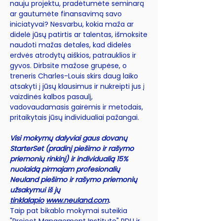
nauju projektu, pradėtumėte seminarą
ar gautumėte finansavimą savo
iniciatyvai? Nesvarbu, kokia maža ar
didelė jūsų patirtis ar talentas, išmoksite
naudoti mažas detales, kad didelės
erdvės atrodytų aiškios, patrauklios ir
gyvos. Dirbsite mažose grupėse, o
treneris Charles-Louis skirs daug laiko
atsakyti į jūsų klausimus ir nukreipti jus į
vaizdinės kalbos pasaulį,
vadovaudamasis gairėmis ir metodais,
pritaikytais jūsų individualiai pažangai.
Visi mokymų dalyviai gaus dovanų
StarterSet (pradinį piešimo ir rašymo
priemonių rinkinį) ir individualią 15%
nuolaidą pirmajam profesionalių
Neuland piešimo ir rašymo priemonių
užsakymui iš jų
tinklalapio
www.neuland.com
.
Taip pat bikablo mokymai suteikia