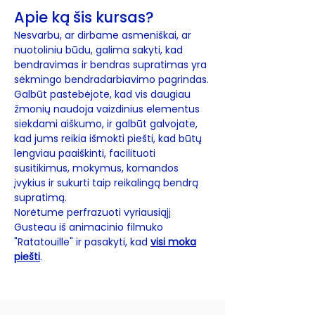
Apie ką šis kursas?
Nesvarbu, ar dirbame asmeniškai, ar
nuotoliniu būdu, galima sakyti, kad
bendravimas ir bendras supratimas yra
sėkmingo bendradarbiavimo pagrindas.
Galbūt pastebėjote, kad vis daugiau
žmonių naudoja vaizdinius elementus
siekdami aiškumo, ir galbūt galvojate,
kad jums reikia išmokti piešti, kad būtų
lengviau paaiškinti, facilituoti
susitikimus, mokymus, komandos
įvykius ir sukurti taip reikalingą bendrą
supratimą.
Norėtume perfrazuoti vyriausiąjį
Gusteau iš animacinio filmuko
"Ratatouille" ir pasakyti, kad
visi moka
piešti
.