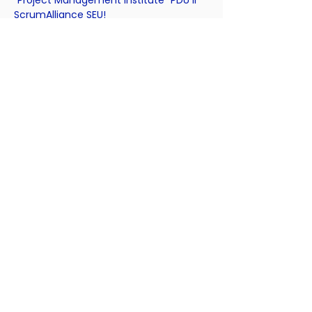
"Project Management Institute" PDU ir
ScrumAlliance SEU!
Apie mokymus vedantį
lektorius
Charles-Louis de Maere yra „Exploration
Labs“ įkūrėjas, licencijuotas „Bikablo“
akademijos ir Story Telling treneris,
konferencijų pranešėjas.
Trukmė
16 akademinių valandų.