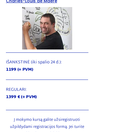
Charles-Louis de Maere
IŠANKSTINĖ (iki spalio 24 d.):
1199 (+ PVM)
REGULARI:
1399 € (+ PVM)
Į mokymo kursą galite užsiregistruoti
užpildydami registracijos formą. Jei turite