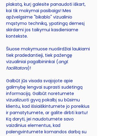
plakatą, kurį galėsite panaudoti iškart,
kai tik mokymai pasibaigs! Mes
apžvelgsime "bikablo" vizualinio
mąstymo techniką, ypatingą dėmesį
skirdami jos taikymui kasdieniame
kontekste.
Šiuose mokymuose nuoširdžiai laukiami
tiek pradedantieji, tiek pažengę
vizualiniai pagalbininkai (
angl.
facilitators
)!
Galbūt jūs visada svajojote apie
galimybę lengvai suprasti sudėtingą
informaciją. Galbūt norėtumėte
vizualizuoti gyvą pokalbį su būsimu
klientu, kad išsiaiškintumėte jo poreikius
ir pamatytumėte, ar galite dirbti kartu!
Ką daryti, jei naudotumėte savo
vaizdinius elementus, kad
palengvintumėte komandos darbą su