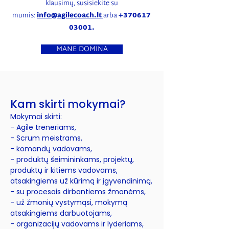
klausimų, susisiekite su
mumis:
info@agilecoach.lt
arba
+370617
03001
.
MANE DOMINA
Kam skirti mokymai?
Mokymai skirti:
- Agile treneriams,
- Scrum meistrams,
- komandų vadovams,
- produktų šeimininkams, projektų,
produktų ir kitiems vadovams,
atsakingiems už kūrimą ir įgyvendinimą,
- su procesais dirbantiems žmonėms,
- už žmonių vystymąsi, mokymą
atsakingiems darbuotojams,
- organizacijų vadovams ir lyderiams,