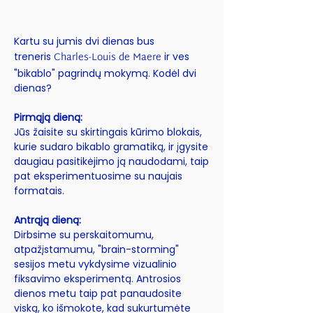
Kartu su jumis dvi dienas bus
Charles-Louis de Maere
treneris
ir ves
"bikablo" pagrindų mokymą. Kodėl dvi
dienas?
Pirmąją dieną:
Jūs žaisite su skirtingais kūrimo blokais,
kurie sudaro bikablo gramatiką, ir įgysite
daugiau pasitikėjimo ją naudodami, taip
pat eksperimentuosime su naujais
formatais.
Antrąją dieną:
Dirbsime su perskaitomumu,
atpažįstamumu, "brain-storming"
sesijos metu vykdysime vizualinio
fiksavimo eksperimentą. Antrosios
dienos metu taip pat panaudosite
viską, ko išmokote, kad sukurtumėte