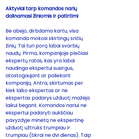
Aktyviai tarp komandos narių 
dalinamasi žiniomis ir patirtimi
Be abejo, dirbdama kartu, visa 
komanda mokosi skirtingų sričių 
žinių. Tai turi porą labai svarbių 
naudų. Pirma, kompanijoje plečiasi 
ekspertų ratas, kas yra labai 
naudinga ekspertui susirgus, 
atostogaujant ar paliekant 
kompaniją. Antra, skirtumas per 
kiek laiko ekspertas ar ne 
ekspertas padarys užduotį mažėja 
laikui bėgant. Komandos nariui ne 
ekspertui padaryti aukščiau 
pavyzdyje minėtą ne ekspertinę 
užduotį užtruks trumpiau ir 
trumpiau (tikrai ne dvi dienas). Taip 