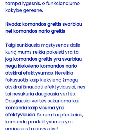
tampa lygesnis, o funkcionalumo 
kokybė geresnė.
Išvada: komandos greitis svarbiau 
nei komandos nario greitis
Taigi sunkiausia mąstysenos dalis 
kurią mums reikia pakeisti yra ta, 
jog 
komandos greitis yra svarbiau 
negu kiekvieno komandos nario 
atskirai efektyvumas
. Nereikia 
fokusuotis kaip kiekvieną žmogų 
atskirai išnaudoti efektyviausiai, nes 
tai nesukuria daugiausia vertės. 
Daugiausiai vertės sukuriama kai 
komanda kaip visuma yra 
efektyviausia
. Scrum tarpfunkcinių 
komandų produktyvumas yra 
geriausias to pavyzdys!