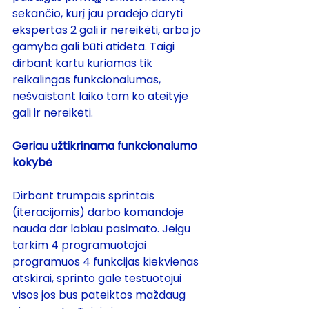
sekančio, kurį jau pradėjo daryti 
ekspertas 2 gali ir nereikėti, arba jo 
gamyba gali būti atidėta. Taigi 
dirbant kartu kuriamas tik 
reikalingas funkcionalumas, 
nešvaistant laiko tam ko ateityje 
gali ir nereikėti.
Geriau užtikrinama funkcionalumo 
kokybė
Dirbant trumpais sprintais 
(iteracijomis) darbo komandoje 
nauda dar labiau pasimato. Jeigu 
tarkim 4 programuotojai 
programuos 4 funkcijas kiekvienas 
atskirai, sprinto gale testuotojui 
visos jos bus pateiktos maždaug 