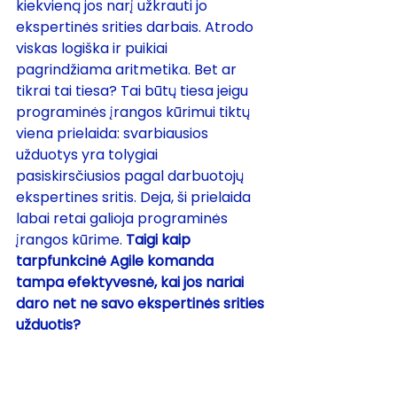
kiekvieną jos narį užkrauti jo 
ekspertinės srities darbais. Atrodo 
viskas logiška ir puikiai 
pagrindžiama aritmetika. Bet ar 
tikrai tai tiesa? Tai būtų tiesa jeigu 
programinės įrangos kūrimui tiktų 
viena prielaida: svarbiausios 
užduotys yra tolygiai 
pasiskirsčiusios pagal darbuotojų 
ekspertines sritis. Deja, ši prielaida 
labai retai galioja programinės 
įrangos kūrime. 
Taigi kaip 
tarpfunkcinė Agile komanda 
tampa efektyvesnė, kai jos nariai 
daro net ne savo ekspertinės srities 
užduotis?