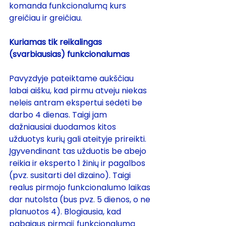
komanda funkcionalumą kurs 
greičiau ir greičiau.
Kuriamas tik reikalingas 
(svarbiausias) funkcionalumas
Pavyzdyje pateiktame aukščiau 
labai aišku, kad pirmu atveju niekas 
neleis antram ekspertui sėdėti be 
darbo 4 dienas. Taigi jam 
dažniausiai duodamos kitos 
užduotys kurių gali ateityje prireikti. 
Įgyvendinant tas užduotis be abejo 
reikia ir eksperto 1 žinių ir pagalbos 
(pvz. susitarti dėl dizaino). Taigi 
realus pirmojo funkcionalumo laikas 
dar nutolsta (bus pvz. 5 dienos, o ne 
planuotos 4). Blogiausia, kad 
pabaigus pirmąjį funkcionalumą 