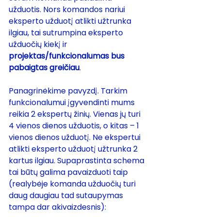
užduotis. Nors komandos nariui 
eksperto užduotį atlikti užtrunka 
ilgiau, tai sutrumpina eksperto 
užduočių kiekį ir 
projektas/funkcionalumas bus 
pabaigtas greičiau
.
Panagrinėkime pavyzdį. Tarkim 
funkcionalumui įgyvendinti mums 
reikia 2 ekspertų žinių. Vienas jų turi 
4 vienos dienos užduotis, o kitas – 1 
vienos dienos užduotį. Ne ekspertui 
atlikti eksperto užduotį užtrunka 2 
kartus ilgiau. Supaprastinta schema 
tai būtų galima pavaizduoti taip 
(realybėje komanda užduočių turi 
daug daugiau tad sutaupymas 
tampa dar akivaizdesnis):