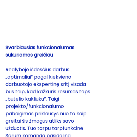
Svarbiausias funkcionalumas 
sukuriamas greičiau
Realybėje išdėsčius darbus 
„optimaliai” pagal kiekvieno 
darbuotojo ekspertinę sritį visada 
bus taip, kad kažkuris resursas taps 
„butelio kakliuku”. Taigi 
projekto/funkcionalumo 
pabaigimas priklausys nuo to kaip 
greitai šis žmogus atliks savo 
užduotis. Tuo tarpu tarpfunkcinė 
Scrum komanda pasidalina 