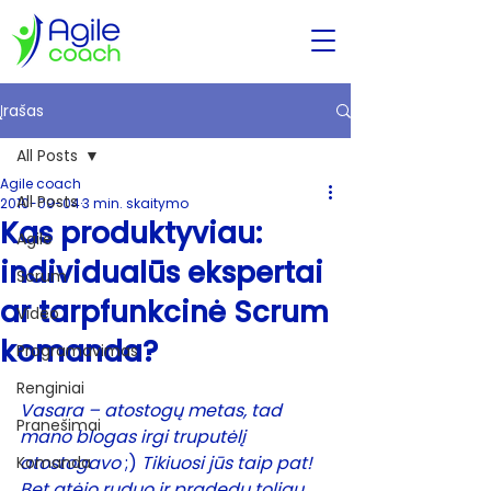
Įrašas
All Posts
Agile coach
All Posts
2010-09-04
3 min. skaitymo
Kas produktyviau:
Agile
individualūs ekspertai
Scrum
ar tarpfunkcinė Scrum
Video
komanda?
Programavimas
Renginiai
Vasara – atostogų metas, tad 
Pranešimai
mano blogas irgi truputėlį 
atostogavo
 ;) 
Tikiuosi jūs taip pat! 
Komanda
Bet atėjo ruduo ir pradedu toliau 