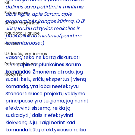
Kiti
dalintis savo patirtimi ir mintimis 
Fokusavimasi
apie Agile, apie Scrum, apie 
programinės įrangos kūrimą. O iš 
Scrum pagrindai
Jūsų laukiu aktyvios reakcijos ir 
Naudotojų grupė
pasidalinimo mintimis/patirtimi 
komentaruose
 ;)
Kanban
Užduočių vertinimas
Vasarą teko ne kartą diskutuoti 
Retrospektyvos
tema 
apie tarpfunkcinės Scrum 
komandas
. Žmonėms atrodo, jog 
Mokymai
sudėti kelių sričių ekspertus į vieną 
komandą, yra labai neefektyvu. 
Standartiniuose projektų valdymo 
principuose yra teigiama, jog norint 
efektyvinti sistemą, reikia ją 
suskaidyti į dalis ir efektyvinti 
kiekvieną iš jų. Taigi norint kad 
komanda būtų efektyviausia reikia 