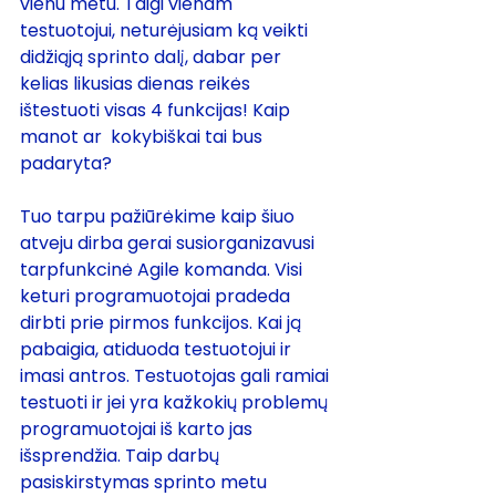
vienu metu. Taigi vienam 
testuotojui, neturėjusiam ką veikti 
didžiąją sprinto dalį, dabar per 
kelias likusias dienas reikės 
ištestuoti visas 4 funkcijas! Kaip 
manot ar  kokybiškai tai bus 
padaryta?
Tuo tarpu pažiūrėkime kaip šiuo 
atveju dirba gerai susiorganizavusi 
tarpfunkcinė Agile komanda. Visi 
keturi programuotojai pradeda 
dirbti prie pirmos funkcijos. Kai ją 
pabaigia, atiduoda testuotojui ir 
imasi antros. Testuotojas gali ramiai 
testuoti ir jei yra kažkokių problemų 
programuotojai iš karto jas 
išsprendžia. Taip darbų 
pasiskirstymas sprinto metu 