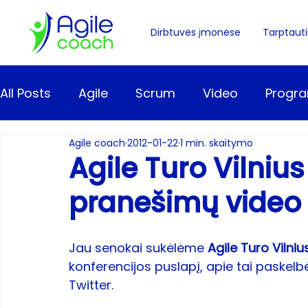
Dirbtuvės įmonėse
Tarptautin
All Posts
Agile
Scrum
Video
Progr
Agile coach
2012-01-22
1 min. skaitymo
Komanda
Kiti
Fokusavimasi
Scrum
Agile Turo Vilnius
pranešimų video
Užduočių vertinimas
Retrospektyvos
Jau senokai sukėlėme 
Agile Turo Vilniu
konferencijos puslapį
, apie tai paskelb
Twitter
.