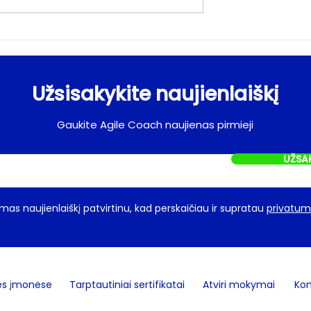
nių priežasčių,
INVEST (Independent
as diegia Agile
Negotiable Valuable
Estimatable Small
Užsisakykite naujienlaiškį
Testable)
Gaukite Agile Coach naujienas pirmieji
UŽSA
as naujienlaiškį patvirtinu, kad perskaičiau ir supratau
privatumo
ės įmonėse
Tarptautiniai sertifikatai
Atviri mokymai
Kon