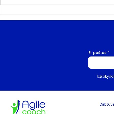
Agile sertifikatų
10 pagrindi
žemėlapis. Kaip išsirinkti
kodėl versl
Agile mokymus ir
sertifikatus? (1)
El. paštas
Užsakydam
Dirbtuv