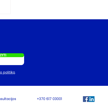
KYTI
 politiką
.
sultacijos
+370 617 03001