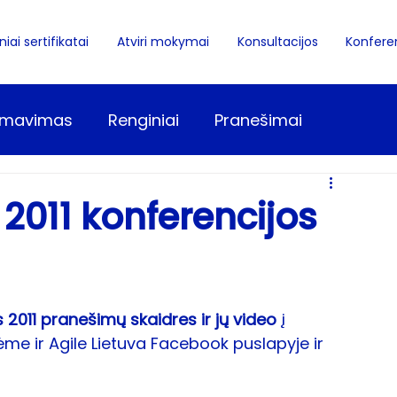
iai sertifikatai
Atviri mokymai
Konsultacijos
Konferen
amavimas
Renginiai
Pranešimai
 pagrindai
Naudotojų grupė
Kanban
 2011 konferencijos
Mokymai
s 2011 pranešimų skaidres ir jų video
 į 
ėme ir Agile Lietuva 
Facebook puslapyje
 ir 