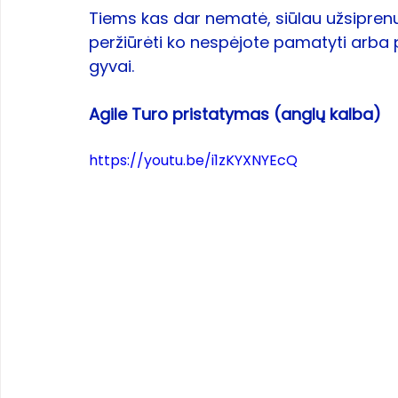
Tiems kas dar nematė, siūlau užsiprenu
peržiūrėti ko nespėjote pamatyti arba p
gyvai.
Agile Turo pristatymas (anglų kalba)
https://youtu.be/i1zKYXNYEcQ