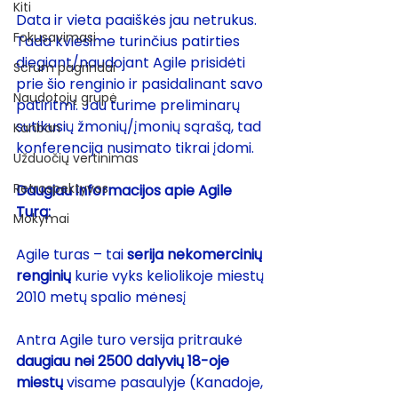
Kiti
Data ir vieta paaiškės jau netrukus. 
Fokusavimasi
Tada kviesime turinčius patirties 
diegiant/naudojant Agile prisidėti 
Scrum pagrindai
prie šio renginio ir pasidalinant savo 
Naudotojų grupė
patiritmi. Jau turime preliminarų 
sutikusių žmonių/įmonių sąrašą, tad 
Kanban
konferencija nusimato tikrai įdomi.
Užduočių vertinimas
Retrospektyvos
Daugiau informacijos apie Agile 
Turą:
Mokymai
Agile turas – tai 
serija nekomercinių 
renginių
 kurie vyks keliolikoje miestų 
2010 metų spalio mėnesį
Antra Agile turo versija pritraukė 
daugiau nei 2500 dalyvių 18-oje 
miestų
 visame pasaulyje (Kanadoje, 