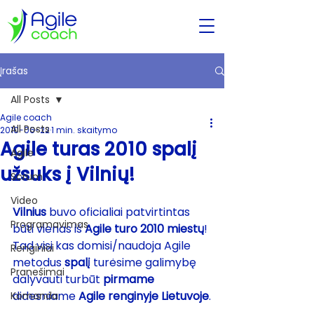
Įrašas
All Posts
Agile coach
All Posts
2010-06-22
1 min. skaitymo
Agile turas 2010 spalį
Agile
užsuks į Vilnių!
Scrum
Video
Vilnius
 buvo oficialiai patvirtintas 
Programavimas
būti vienas iš 
Agile turo 2010
 miestų
! 
Tad visi kas domisi/naudoja Agile 
Renginiai
metodus 
spalį
 turėsime galimybę 
Pranešimai
dalyvauti turbūt 
pirmame
didesniame 
Agile renginyje Lietuvoje
.
Komanda